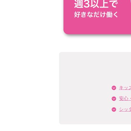
キッ
安心
シッ