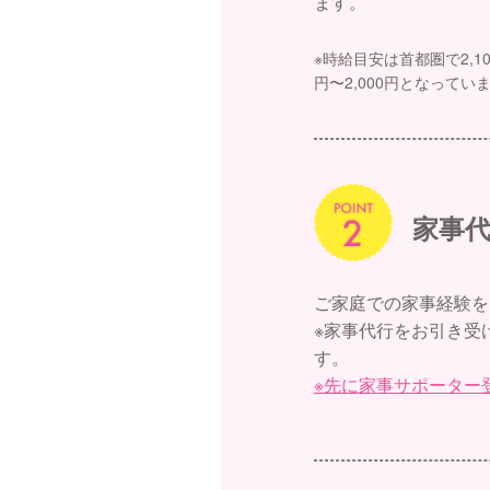
ます。
※時給目安は首都圏で2,10
円〜2,000円となってい
家事
ご家庭での家事経験を
※家事代行をお引き受
す。
※先に家事サポーター