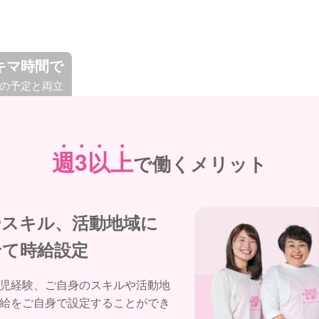
キマ時間で
の予定と両立
週
3
以
上
で働く
メリット
やスキル、活動地域に
せて時給設定
児経験、ご自身のスキルや活動地
給をご自身で設定することができ